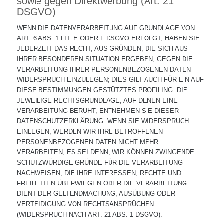
sowie gegen Direktwerbung (Art. 21
DSGVO)
WENN DIE DATENVERARBEITUNG AUF GRUNDLAGE VON
ART. 6 ABS. 1 LIT. E ODER F DSGVO ERFOLGT, HABEN SIE
JEDERZEIT DAS RECHT, AUS GRÜNDEN, DIE SICH AUS
IHRER BESONDEREN SITUATION ERGEBEN, GEGEN DIE
VERARBEITUNG IHRER PERSONENBEZOGENEN DATEN
WIDERSPRUCH EINZULEGEN; DIES GILT AUCH FÜR EIN AUF
DIESE BESTIMMUNGEN GESTÜTZTES PROFILING. DIE
JEWEILIGE RECHTSGRUNDLAGE, AUF DENEN EINE
VERARBEITUNG BERUHT, ENTNEHMEN SIE DIESER
DATENSCHUTZERKLÄRUNG. WENN SIE WIDERSPRUCH
EINLEGEN, WERDEN WIR IHRE BETROFFENEN
PERSONENBEZOGENEN DATEN NICHT MEHR
VERARBEITEN, ES SEI DENN, WIR KÖNNEN ZWINGENDE
SCHUTZWÜRDIGE GRÜNDE FÜR DIE VERARBEITUNG
NACHWEISEN, DIE IHRE INTERESSEN, RECHTE UND
FREIHEITEN ÜBERWIEGEN ODER DIE VERARBEITUNG
DIENT DER GELTENDMACHUNG, AUSÜBUNG ODER
VERTEIDIGUNG VON RECHTSANSPRÜCHEN
(WIDERSPRUCH NACH ART. 21 ABS. 1 DSGVO).