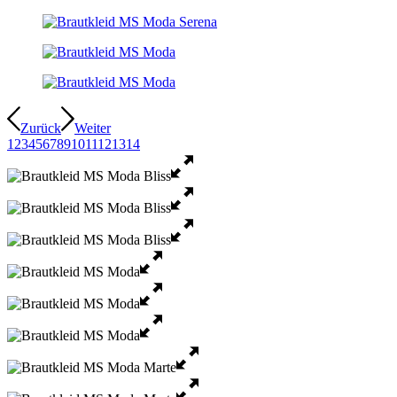
Zurück
Weiter
1
2
3
4
5
6
7
8
9
10
11
12
13
14