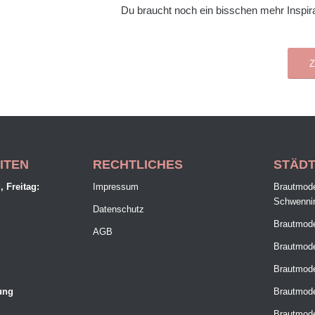
Du braucht noch ein bisschen mehr Inspira
Z
ITEN
RECHTLICHES
STÄD
 Freitag:
Impressum
Brautmode
Schwenni
Datenschutz
Brautmod
AGB
Brautmode
Brautmode
ung
Brautmod
Brautmode