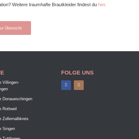
tion? Weitere traumhafte Brautkleider findest du
hier.
ur Übersicht
TE
FOLGE UNS
 Villingen-
ngen
e Donaueschingen
 Rottweil
 Zollernalbkreis
e Singen
 Tuttlingen