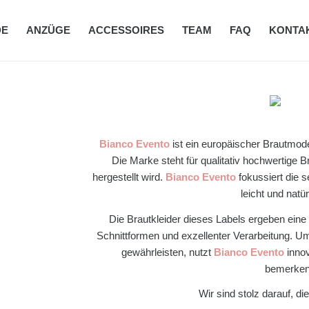
DE
ANZÜGE
ACCESSOIRES
TEAM
FAQ
KONTA
Bianco Evento
ist ein europäischer Brautmode
Die Marke steht für qualitativ hochwertige 
hergestellt wird.
Bianco Evento
fokussiert die s
leicht und natü
Die Brautkleider dieses Labels ergeben eine 
Schnittformen und exzellenter Verarbeitung. Um
gewährleisten, nutzt
Bianco Evento
innov
bemerkens
Wir sind stolz darauf, d